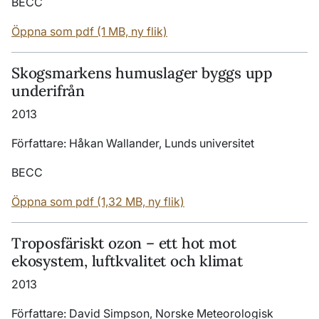
BECC
Öppna som pdf (1 MB, ny flik)
Skogsmarkens humuslager byggs upp
underifrån
2013
Författare: Håkan Wallander, Lunds universitet
BECC
Öppna som pdf (1,32 MB, ny flik)
Troposfäriskt ozon
–
ett hot mot
ekosystem, luftkvalitet och klimat
2013
Författare: David Simpson, Norske Meteorologisk