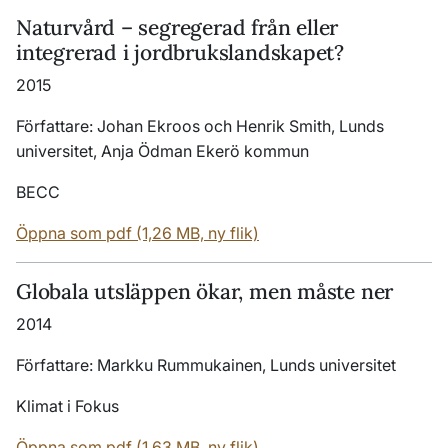
Naturvård
–
segregerad från eller
integrerad i jordbrukslandskapet?
2015
Författare: Johan Ekroos och Henrik Smith, Lunds
universitet, Anja Ödman Ekerö kommun
BECC
Öppna som pdf (1,26 MB, ny flik)
Globala utsläppen ökar, men måste ner
2014
Författare: Markku Rummukainen, Lunds universitet
Klimat i Fokus
Öppna som pdf (1,63 MB, ny flik)