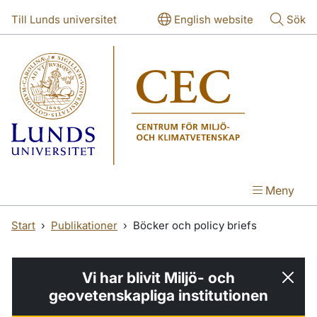
Hoppa till huvudinnehåll
Hoppa till huvudinnehåll
Till Lunds universitet
English website
Sök
Meny
Start
Publikationer
Böcker och policy briefs
Vi har blivit Miljö- och
geovetenskapliga institutionen