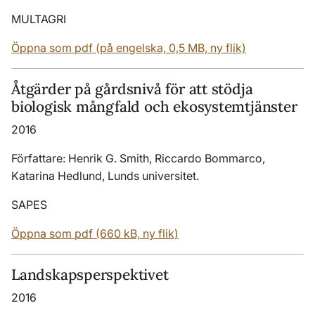
MULTAGRI
Öppna som pdf (på engelska, 0,5 MB, ny flik)
Åtgärder på gårdsnivå för att stödja
biologisk mångfald och ekosystemtjänster
2016
Författare: Henrik G. Smith, Riccardo Bommarco,
Katarina Hedlund, Lunds universitet.
SAPES
Öppna som pdf (660 kB, ny flik)
Landskapsperspektivet
2016