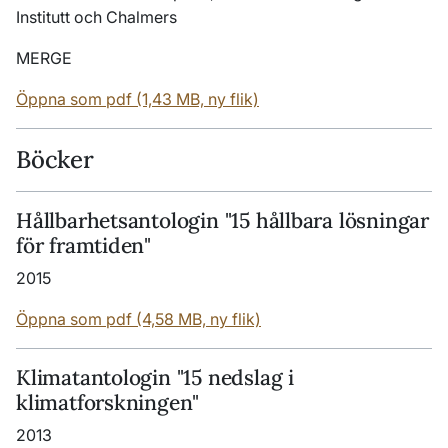
Institutt och Chalmers
MERGE
Öppna som pdf (1,43 MB, ny flik)
Böcker
Hållbarhetsantologin "15 hållbara lösningar
för framtiden"
2015
Öppna som pdf (4,58 MB, ny flik)
Klimatantologin "15 nedslag i
klimatforskningen"
2013