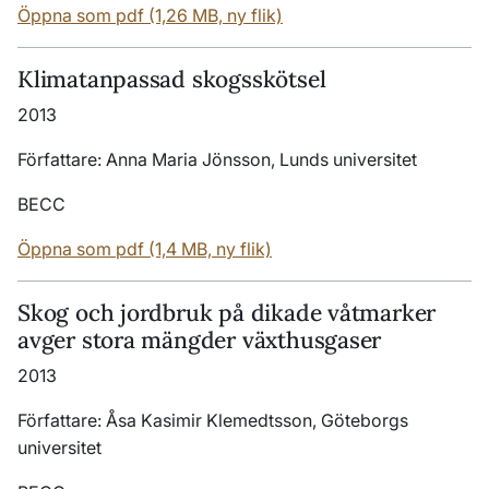
Öppna som pdf (1,26 MB, ny flik)
Klimatanpassad skogsskötsel
2013
Författare: Anna Maria Jönsson, Lunds universitet
BECC
Öppna som pdf (1,4 MB, ny flik)
Skog och jordbruk på dikade våtmarker
avger stora mängder växthusgaser
2013
Författare: Åsa Kasimir Klemedtsson, Göteborgs
universitet