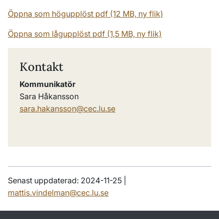
Öppna som högupplöst pdf (12 MB, ny flik)
Öppna som lågupplöst pdf (1,5 MB, ny flik)
Kontakt
Kommunikatör
Sara Håkansson
sara.hakansson@cec.lu.se
Senast uppdaterad: 2024-11-25 |
mattis.vindelman@cec.lu.se