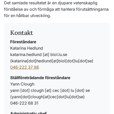
Det samlade resultatet är en djupare vetenskaplig
förståelse av och förmåga att hantera förutsättningarna
för en hållbar utveckling.
Kontakt
Föreståndare
Katarina Hedlund
katarina
.
hedlund
[at]
biol
.
lu
.
se
(katarina[dot]hedlund[at]biol[dot]lu[dot]se)
046-222 37 98
Ställföreträdande föreståndare
Yann Clough
yann
[dot]
clough
[at]
cec
[dot]
lu
[dot]
se
(
yann[dot]clough[at]cec[dot]lu[dot]se
)
046-222 68 31
Administrativ chef