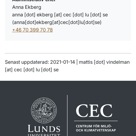
Anna Ekberg
anna
[dot]
ekberg
[at]
cec
[dot]
lu
[dot]
se
(
anna[dot]ekberg[at]cec[dot]lu[dot]se
)
+46 70 399 70 78
Senast uppdaterad: 2021-01-14 |
mattis
[dot]
vindelman
[at]
cec
[dot]
lu
[dot]
se