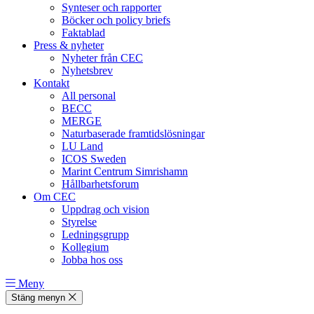
Synteser och rapporter
Böcker och policy briefs
Faktablad
Press & nyheter
Nyheter från CEC
Nyhetsbrev
Kontakt
All personal
BECC
MERGE
Naturbaserade framtidslösningar
LU Land
ICOS Sweden
Marint Centrum Simrishamn
Hållbarhetsforum
Om CEC
Uppdrag och vision
Styrelse
Ledningsgrupp
Kollegium
Jobba hos oss
Meny
Stäng menyn