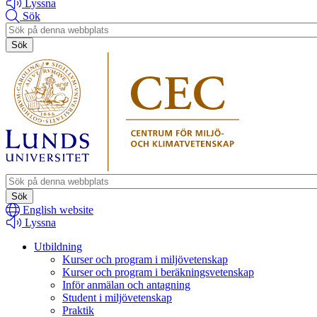
Lyssna
Sök
Header
search
Header
search
English website
Lyssna
Utbildning
Kurser och program i miljövetenskap
Kurser och program i beräkningsvetenskap
Inför anmälan och antagning
Student i miljövetenskap
Praktik