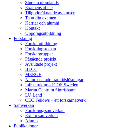
Studera utomlands
Examensarbete
Tillgodoräknande av kurser
Ta ut din examen
Karriär och alumni
Kontakt
Uppdragsutbildning
Forskning
Forskarutbildning
Forskningsteman
Forskargrupper
Pågående projekt
Avslutade projekt
BECC
MERGE
Naturbaserade framtidslösningar
Infrastruktur – ICOS Sweden
Marint Centrum Simrishamn
LU Land
CEC Fellows – ett forskarnätverk
Samverkan
Forskningssamverkan
Extern samverkan
Alumn
Publikationer