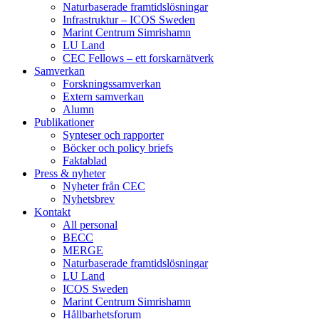
Naturbaserade framtidslösningar
Infrastruktur – ICOS Sweden
Marint Centrum Simrishamn
LU Land
CEC Fellows – ett forskarnätverk
Samverkan
Forskningssamverkan
Extern samverkan
Alumn
Publikationer
Synteser och rapporter
Böcker och policy briefs
Faktablad
Press & nyheter
Nyheter från CEC
Nyhetsbrev
Kontakt
All personal
BECC
MERGE
Naturbaserade framtidslösningar
LU Land
ICOS Sweden
Marint Centrum Simrishamn
Hållbarhetsforum