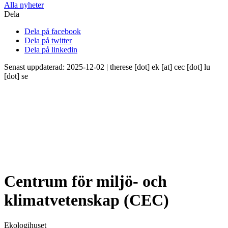
Alla nyheter
Dela
Dela på facebook
Dela på twitter
Dela på linkedin
Senast uppdaterad: 2025-12-02 |
therese
[dot]
ek
[at]
cec
[dot]
lu
[dot]
se
Centrum för miljö- och
klimatvetenskap (CEC)
Ekologihuset