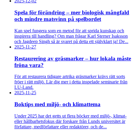
2025-12-02
Spela för förändring – mer biologisk mångfald
och mindre matsvinn på spelbordet
Kan spel fungera som en metod för att sprida kunskap och
inspirera till handling? Om man frågar Karl Sterner Isaksson
och Jagdeep Singh så är svaret på detta ett självklart ja! De...
2025-11-27
Restaurering av gräsmarker – hur lokala måste
fröna vara?
För att restaurera tidigare artrika gräsmarker krävs rätt sorts
fröer i rätt miljö. Lär dig mer i detta inspelade seminarie från
LU-Land.
2025-11-25
Boktips med miljö- och klimattema
Under 2025 har det getts ut flera böcker med miljö-, klimat-
eller hållbarhetsfokus där forskare från Lunds universitet är
författare, medförfattare eller redaktörer, och de...