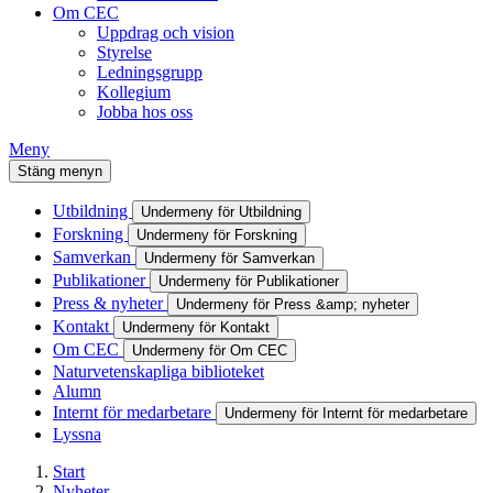
Om CEC
Uppdrag och vision
Styrelse
Ledningsgrupp
Kollegium
Jobba hos oss
Meny
Stäng menyn
Utbildning
Undermeny för Utbildning
Forskning
Undermeny för Forskning
Samverkan
Undermeny för Samverkan
Publikationer
Undermeny för Publikationer
Press & nyheter
Undermeny för Press &amp; nyheter
Kontakt
Undermeny för Kontakt
Om CEC
Undermeny för Om CEC
Naturvetenskapliga biblioteket
Alumn
Internt för medarbetare
Undermeny för Internt för medarbetare
Lyssna
Start
Nyheter