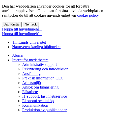
Den här webbplatsen använder cookies för att förbättra
användarupplevelsen. Genom att fortsätta använda webbplatsen
samtycker du till att cookies används enligt vår
cookie-policy
.
Jag förstår
Nej tack
Hoppa till huvudinnehåll
Hoppa till huvudinnehåll
Till Lunds universitet
Naturvetenskapliga biblioteket
Alumn
Internt för medarbetare
Administrativ support
Rekrytering och introduktion
Anställning
Praktisk information CEC
Arbetsmiljö
Ansök om finansiering
Fältarbete
IT-support, fastighetsservice
Ekonomi och inköp
Kommunikation
Produktion av publikationer