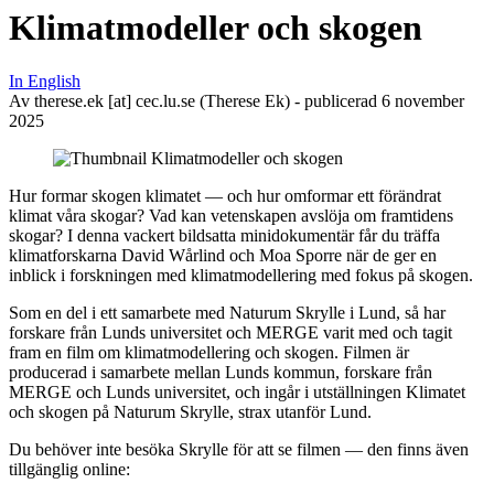
Klimatmodeller och skogen
In English
Av
therese
.
ek
[at]
cec
.
lu
.
se
(Therese Ek)
- publicerad 6 november
2025
Hur formar skogen klimatet — och hur omformar ett förändrat
klimat våra skogar? Vad kan vetenskapen avslöja om framtidens
skogar? I denna vackert bildsatta minidokumentär får du träffa
klimatforskarna David Wårlind och Moa Sporre när de ger en
inblick i forskningen med klimatmodellering med fokus på skogen.
Som en del i ett samarbete med Naturum Skrylle i Lund, så har
forskare från Lunds universitet och MERGE varit med och tagit
fram en film om klimatmodellering och skogen. Filmen är
producerad i samarbete mellan Lunds kommun, forskare från
MERGE och Lunds universitet, och ingår i utställningen Klimatet
och skogen på Naturum Skrylle, strax utanför Lund.
Du behöver inte besöka Skrylle för att se filmen — den finns även
tillgänglig online: