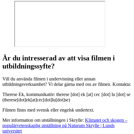
Är du intresserad av att visa filmen i
utbildningssyfte?
Vill du använda filmen i undervisning eller annan
utbildningsverksamhet? Vi delar gärna med oss av filmen. Kontakta:
Therese Ek, kommunikatör:
therese
[dot]
ek
[at]
cec
[dot]
lu
[dot]
se
(therese[dot]ek[at]cec[dot]lu[dot]se)
Filmen finns med svensk eller engelsk undertext.
Mer information om utställningen i Skrylle:
Klimatet och skogen –
populärvetenskaplig utställning på Naturum Skrylle | Lunds
universitet