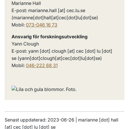
Marianne Hall
E-post:
marianne
.
hall
[at]
cec
.
lu
.
se
(marianne[dot]hall[at]cec[dot]lu[dot]se)
Mobil:
073-046 16 73
Ansvarig för forskningsutveckling
Yann Clough
E-post:
yann
[dot]
clough
[at]
cec
[dot]
lu
[dot]
se
(yann[dot]clough[at]cec[dot]lu[dot]se)
Mobil:
046-222 68 31
Senast uppdaterad: 2023-06-26 |
marianne
[dot]
hall
[at]
cec
[dot]
lu
[dot]
se