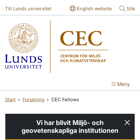
Hoppa till huvudinnehåll
Hoppa till huvudinnehåll
Till Lunds universitet
English website
Sök
Meny
Start
Forskning
CEC Fellows
Vi har blivit Miljö- och
geovetenskapliga institutionen